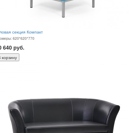
ловая секция Компакт
змеры: 620*620*770
0 640
руб.