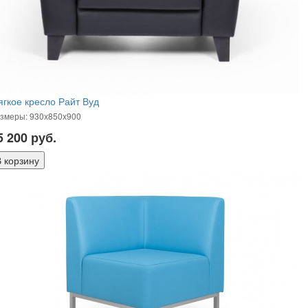
гкое кресло Райт Вуд
змеры: 930х850х900
5 200
руб.