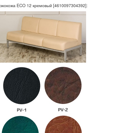
экокожа ECO 12 кремовый [4610097304392]: