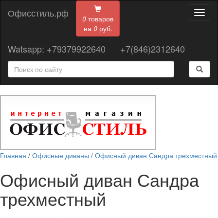
Офисстиль.рф
Toggl
0
товаров
naviga
на
0
руб.
Watsapp: +79379922640
+7(846)2312640
Главная
/
Офисные диваны
/
Офисный диван Сандра трехместный
Офисный диван Сандра
трехместный