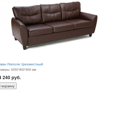
иван Наполи трехместный
змеры: 2055*800*800 мм
4 240
руб.