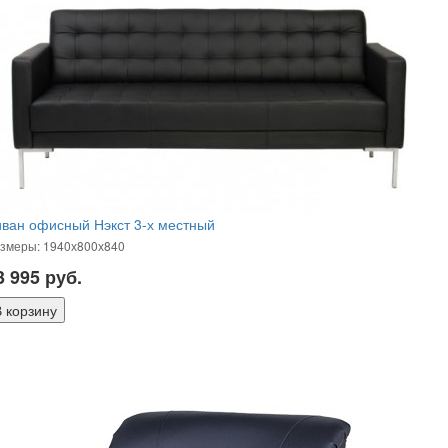
ван офисный Нэкст 3-х местный
змеры: 1940х800х840
3 995
руб.