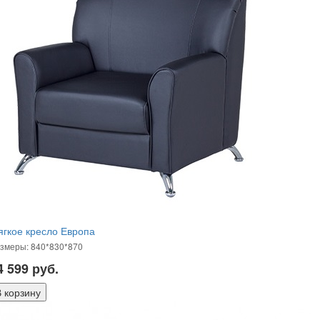
гкое кресло Европа
змеры: 840*830*870
4 599
руб.