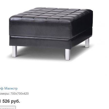
уф Магистр
змеры: 700х700х420
1 526
руб.