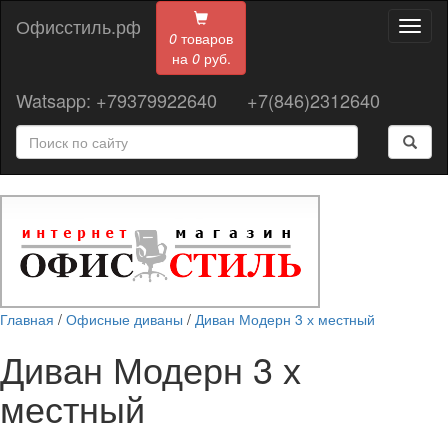
Офисстиль.рф
Toggl
0
товаров
naviga
на
0
руб.
Watsapp: +79379922640
+7(846)2312640
Главная
/
Офисные диваны
/
Диван Модерн 3 х местный
Диван Модерн 3 х
местный