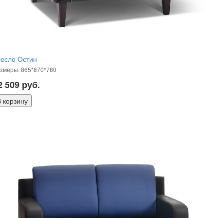
ресло Остин
змеры: 865*870*780
2 509
руб.