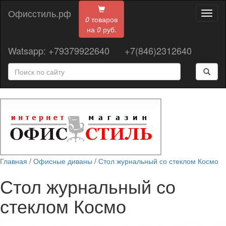
Офисстиль.рф
Toggl
0
товаров
naviga
на
0
руб.
Watsapp: +79379922640
+7(846)2312640
Главная
/
Офисные диваны
/
Стол журнальный со стеклом Космо
Стол журнальный со
стеклом Космо